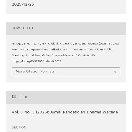
2025-12-26
HOW TO CITE
Ninggar, E. H., Aryanti, N. Y., Oktiani, H., Jaya Aji, & Agung Wibawa. (2025). Strategi
Penguatan Kompetensi Komunikasi Aparatur Desa melalui Pelatihan Public
Speaking.
Jurnal Pengabdian Dharma Wacana
,
6
(3), 441–450.
https://doi.org/10.37295/jpdw.v6i3.622
More Citation Formats
ISSUE
Vol. 6 No. 3 (2025): Jurnal Pengabdian Dharma Wacana
SECTION