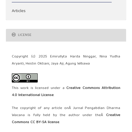
Articles
LICENSE
Copyright (c) 2025 Emirullyta Harda Ninggar, Nina Yudha
Aryanti, Hestin Oktiani, Jaya Aji, Agung Wibawa
This work is licensed under a
Creative Commons Attribution
4.0 International License
.
The copyright of any article onÂ Jurnal Pengabdian Dharma
Wacana is fully held by the author under theÂ
Creative
Commons CC BY-SA license
.