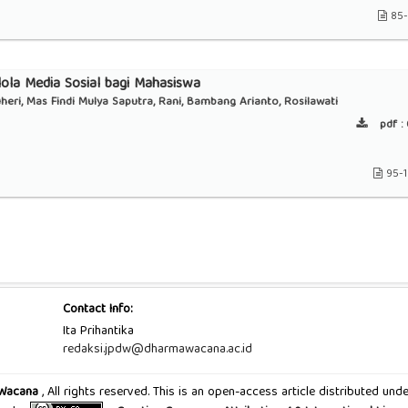
85
lola Media Sosial bagi Mahasiswa
eri, Mas Findi Mulya Saputra, Rani, Bambang Arianto, Rosilawati
pdf :
95-
Contact Info:
Ita Prihantika
redaksi.jpdw@dharmawacana.ac.id
 Wacana
, All rights reserved. This is an open-access article distributed u