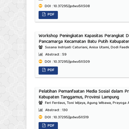
DOI : 10.37295/jpdw.v5i1.508
PDF
Workshop Peningkatan Kapasitas Perangkat 
Pancamarga Kecamatan Batu Putih Kabupate
Susana Indriyati Caturiani, Anisa Utami, Dodi Faedlu
Abstract :
59
DOI : 10.37295/jpdw.v5i1.509
PDF
Pelatihan Pemanfaatan Media Sosial dalam Pr
Kabupaten Tanggamus, Provinsi Lampung
Feri Ferdaus, Toni Wijaya, Agung Wibawa, Prayoga
Abstract :
130
DOI : 10.37295/jpdw.v5i1.519
PDF