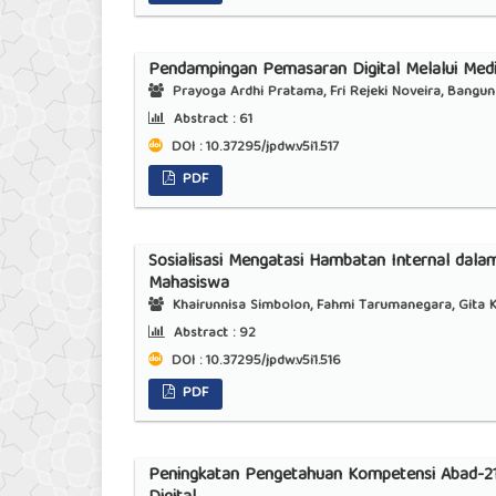
Pendampingan Pemasaran Digital Melalui Med
Prayoga Ardhi Pratama, Fri Rejeki Noveira, Bangun 
Abstract :
61
DOI : 10.37295/jpdw.v5i1.517
PDF
Sosialisasi Mengatasi Hambatan Internal dala
Mahasiswa
Khairunnisa Simbolon, Fahmi Tarumanegara, Gita Kar
Abstract :
92
DOI : 10.37295/jpdw.v5i1.516
PDF
Peningkatan Pengetahuan Kompetensi Abad-2