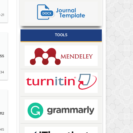
-21
TOOLS
55
-34
112
-45