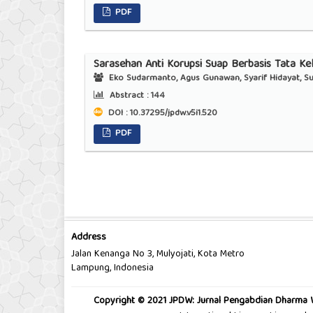
PDF
Sarasehan Anti Korupsi Suap Berbasis Tata Ke
Eko Sudarmanto, Agus Gunawan, Syarif Hidayat, Suh
Abstract :
144
DOI : 10.37295/jpdw.v5i1.520
PDF
Address
Jalan Kenanga No 3, Mulyojati, Kota Metro
Lampung, Indonesia
Copyright © 2021 JPDW: Jurnal Pengabdian Dharma