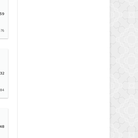
59
-76
32
-84
48