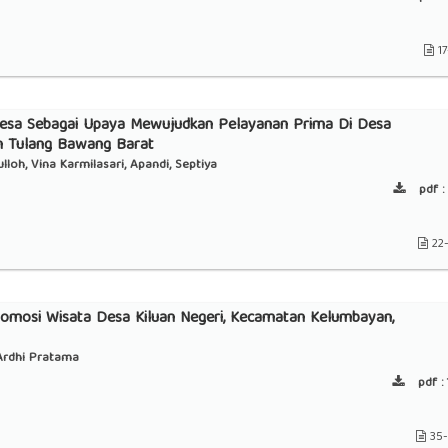
17
Desa Sebagai Upaya Mewujudkan Pelayanan Prima Di Desa
n Tulang Bawang Barat
lloh, Vina Karmilasari, Apandi, Septiya
pdf :
22
omosi Wisata Desa Kiluan Negeri, Kecamatan Kelumbayan,
 Ardhi Pratama
pdf :
35