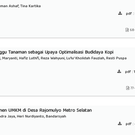
man Ashaf, Tina Kartika
pdf :
68
gu Tanaman sebagai Upaya Optimalisasi Budidaya Kopi
, Maryanti, Hafiz Luthfi, Reza Wahyuni, Lu'lu' Kholidah Fauziah, Resti Puspa
pdf :
1
77
emen UMKM di Desa Rajomulyo Metro Selatan
ndra Jaya, Heri Nurdiyanto, Bandarsyah
pdf :