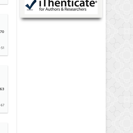
70
-51
63
-67