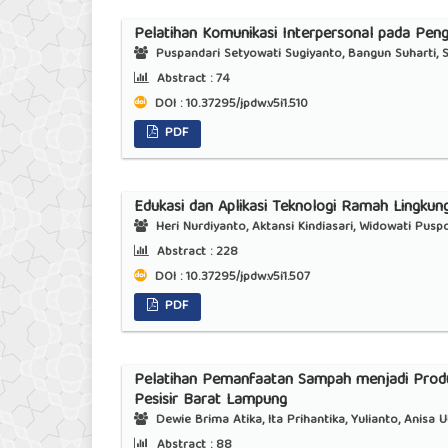
Pelatihan Komunikasi Interpersonal pada Pen
Puspandari Setyowati Sugiyanto, Bangun Suharti, S
Abstract :
74
DOI : 10.37295/jpdw.v5i1.510
PDF
Edukasi dan Aplikasi Teknologi Ramah Lingku
Heri Nurdiyanto, Aktansi Kindiasari, Widowati Pus
Abstract :
228
DOI : 10.37295/jpdw.v5i1.507
PDF
Pelatihan Pemanfaatan Sampah menjadi Produ
Pesisir Barat Lampung
Dewie Brima Atika, Ita Prihantika, Yulianto, Anis
Abstract :
88