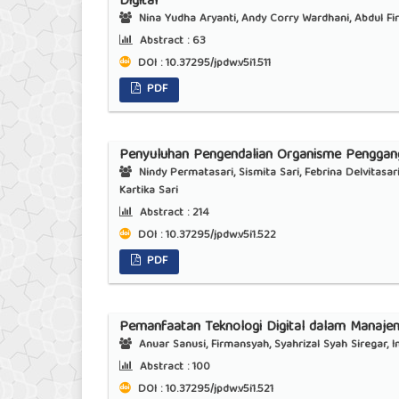
Digital
Nina Yudha Aryanti, Andy Corry Wardhani, Abdul Fir
Abstract :
63
DOI : 10.37295/jpdw.v5i1.511
PDF
Penyuluhan Pengendalian Organisme Penggang
Nindy Permatasari, Sismita Sari, Febrina Delvitasari
Kartika Sari
Abstract :
214
DOI : 10.37295/jpdw.v5i1.522
PDF
Pemanfaatan Teknologi Digital dalam Manaj
Anuar Sanusi, Firmansyah, Syahrizal Syah Siregar, I
Abstract :
100
DOI : 10.37295/jpdw.v5i1.521