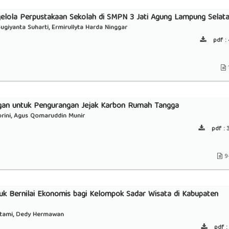
gelola Perpustakaan Sekolah di SMPN 3 Jati Agung Lampung Selat
ugiyanta Suharti, Ermirullyta Harda Ninggar
pdf :
ngan untuk Pengurangan Jejak Karbon Rumah Tangga
porini, Agus Qomaruddin Munir
pdf :
3
9
k Bernilai Ekonomis bagi Kelompok Sadar Wisata di Kabupaten
a Utami, Dedy Hermawan
pdf :