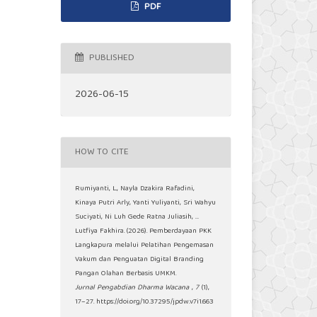
PDF
PUBLISHED
2026-06-15
HOW TO CITE
Rumiyanti, L., Nayla Dzakira Rafadini,
Kinaya Putri Arly, Yanti Yuliyanti, Sri Wahyu
Suciyati, Ni Luh Gede Ratna Juliasih, …
Lutfiya Fakhira. (2026). Pemberdayaan PKK
Langkapura melalui Pelatihan Pengemasan
Vakum dan Penguatan Digital Branding
Pangan Olahan Berbasis UMKM.
Jurnal Pengabdian Dharma Wacana
,
7
(1),
17–27. https://doi.org/10.37295/jpdw.v7i1.663