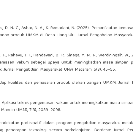
phens, D. N. C., Ashar, N. A., & Ramadani, N. (2025). Pemanfaatan kema
ahanan produk UMKM di Desa Liang Ulu. Jurnal Pengabdian Masyarak
. F., Rahayu, T. I., Handayani, B. R., Sinaga, Y. M. R., Werdiningsih, W., 
pengemasan vakum sebagai upaya untuk meningkatkan masa simpan p
: Jurnal Pengabdian Masyarakat UNW Mataram, 5(3), 45–55.
adap kualitas dan pemasaran produk olahan pangan UMKM. Jurnal T
023). Aplikasi teknik pengemasan vakum untuk meningkatkan masa simp
 Mandiri (JMM), 7(3), 2089–2098.
. Pendekatan partisipatif dalam program pengabdian masyarakat melalu
ng penerapan teknologi secara berkelanjutan. Berdesa: Jurnal Pe