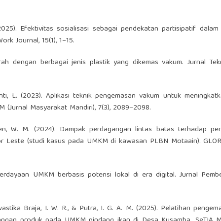
 (2025). Efektivitas sosialisasi sebagai pendekatan partisipatif dala
Work Journal, 15(1), 1–15.
ah dengan berbagai jenis plastik yang dikemas vakum. Jurnal Tek
tanti, L. (2023). Aplikasi teknik pengemasan vakum untuk meningka
 (Jurnal Masyarakat Mandiri), 7(3), 2089–2098.
doen, W. M. (2024). Dampak perdagangan lintas batas terhadap pe
r Leste (studi kasus pada UMKM di kawasan PLBN Motaain). GLORY
emberdayaan UMKM berbasis potensi lokal di era digital. Jurnal Pem
, Swastika Braja, I. W. R., & Putra, I. G. A. M. (2025). Pelatihan penge
angan produk pada UMKM pindang ikan di Desa Kusamba. SeTIA M