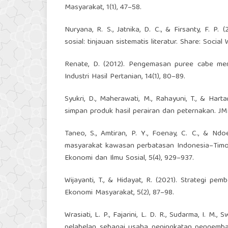
Masyarakat, 1(1), 47–58.
Nuryana, R. S., Jatnika, D. C., & Firsanty, F. P.
sosial: tinjauan sistematis literatur. Share: Social 
Renate, D. (2012). Pengemasan puree cabe mer
Industri Hasil Pertanian, 14(1), 80–89.
Syukri, D., Maherawati, M., Rahayuni, T., & Har
simpan produk hasil perairan dan peternakan. JMM
Taneo, S., Amtiran, P. Y., Foenay, C. C., & N
masyarakat kawasan perbatasan Indonesia–Timo
Ekonomi dan Ilmu Sosial, 5(4), 929–937.
Wijayanti, T., & Hidayat, R. (2021). Strategi p
Ekonomi Masyarakat, 5(2), 87–98.
Wrasiati, L. P., Fajarini, L. D. R., Sudarma, I. M.
pelabelan sebagai usaha peningkatan pengemb