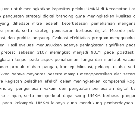
tujuan untuk meningkatkan kapasitas pelaku UMKM di Kecamatan La
 penguatan strategi digital branding guna meningkatkan kualitas 
yang dihadapi mitra adalah keterbatasan pemahaman mengena
i produk, serta strategi pemasaran berbasis digital. Metode pel
trasi, dan praktik langsung. Evaluasi efektivitas program menggunak
n. Hasil evaluasi menunjukkan adanya peningkatan signifikan pada
a pretest sebesar 31,07 meningkat menjadi 90,71 pada posttest
ngkatan terjadi pada aspek pemahaman fungsi dan manfaat vacuum
an produk olahan pangan, konsep hilirisasi, peluang usaha, serta
jukkan bahwa mayoritas peserta mampu mengoperasikan alat secara
a kegiatan pelatihan efektif dalam meningkatkan kompetensi kogn
 teknologi pengemasan vakum dan penguatan pemasaran digital be
sa simpan, serta memperkuat daya saing UMKM berbasis panga
ikasi pada kelompok UMKM lainnya guna mendukung pemberdayaan