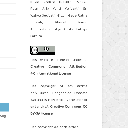
Nayla Dzakira Rafadini, Kinaya
Putri Arly, Yanti Yuliyanti, Sri
Wahyu Suciyati, Ni Luh Gede Ratna
Juliasih, Ahmad Faruq
Abdurrahman, Ayu Aprilia, Lutfiya
Fakhira
This work is licensed under a
Creative Commons Attribution
4.0 International License
.
The copyright of any article
onÂ Jurnal Pengabdian Dharma
Wacana is fully held by the author
under theÂ
Creative Commons CC
BY-SA license
.
The copyright on each article