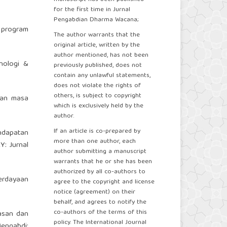
for the first time in Jurnal
Pengabdian Dharma Wacana;
m program
The author warrants that the
original article, written by the
author mentioned, has not been
nologi &
previously published, does not
contain any unlawful statements,
does not violate the rights of
others, is subject to copyright
tkan masa
which is exclusively held by the
author.
If an article is co-prepared by
ndapatan
more than one author, each
: Jurnal
author submitting a manuscript
warrants that he or she has been
authorized by all co-authors to
berdayaan
agree to the copyright and license
notice (agreement) on their
behalf, and agrees to notify the
co-authors of the terms of this
masan dan
policy. The International Journal
engabdi: