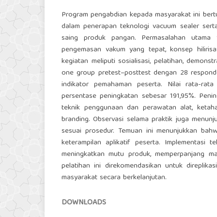
Program pengabdian kepada masyarakat ini ber
dalam penerapan teknologi vacuum sealer serta
saing produk pangan. Permasalahan utama 
pengemasan vakum yang tepat, konsep hilirisas
kegiatan meliputi sosialisasi, pelatihan, demons
one group pretest–posttest dengan 28 responde
indikator pemahaman peserta. Nilai rata-rat
persentase peningkatan sebesar 191,95%. Peni
teknik penggunaan dan perawatan alat, ketahan
branding. Observasi selama praktik juga menun
sesuai prosedur. Temuan ini menunjukkan bahw
keterampilan aplikatif peserta. Implementasi
meningkatkan mutu produk, memperpanjang ma
pelatihan ini direkomendasikan untuk direpl
masyarakat secara berkelanjutan.
DOWNLOADS