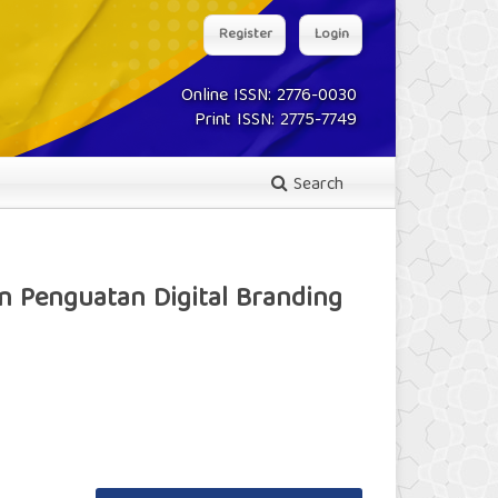
Register
Login
Online ISSN: 2776-0030
Print ISSN: 2775-7749
Search
 Penguatan Digital Branding