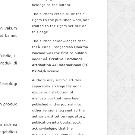
belongs to the author.
The authors retain all of their
rights to the published work, not
limited to the rights set out on
san vakum
this page.
at Lamin,
The author acknowledges that
theÂ Jurnal Pengabdian Dharma
Wacana was the first to publish
Zuhdia, L.
under aÂ
Creative Commons
roduk di
Attribution 4.0 International (CC
BY-SA)
Â license.
Authors may submit articles
eknologi
separately, arrange for non-
exclusive distribution of
manuscripts that have been
an produk
published in this journal into
other versions (eg sent to the
author's institution repository,
publication into books, etc.),
i diskusi
acknowledging that the
ngabdian
manuscript has been published