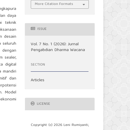
More Citation Formats
ngkapura
dan daya
i teknik
ISSUE
aksanaan
an desain
 seluruh
Vol. 7 No. 1 (2026): Jurnal
Pengabdian Dharma Wacana
, dengan
 sealer,
 digital
SECTION
 mandiri
itif dan
Articles
rpotensi
n. Model
 ekonomi
LICENSE
Copyright (c) 2026 Leni Rumiyanti,