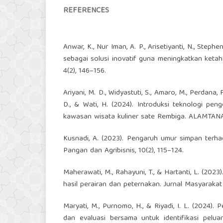
REFERENCES
Anwar, K., Nur Iman, A. P., Arisetiyanti, N., Ste
sebagai solusi inovatif guna meningkatkan ket
4(2), 146–156.
Ariyani, M. D., Widyastuti, S., Amaro, M., Perdana, F
D., & Wati, H. (2024). Introduksi teknologi 
kawasan wisata kuliner sate Rembiga. ALAMTANA
Kusnadi, A. (2023). Pengaruh umur simpan terh
Pangan dan Agribisnis, 10(2), 115–124.
Maherawati, M., Rahayuni, T., & Hartanti, L. (2
hasil perairan dan peternakan. Jurnal Masyarakat
Maryati, M., Purnomo, H., & Riyadi, I. L. (2024)
dan evaluasi bersama untuk identifikasi pelua