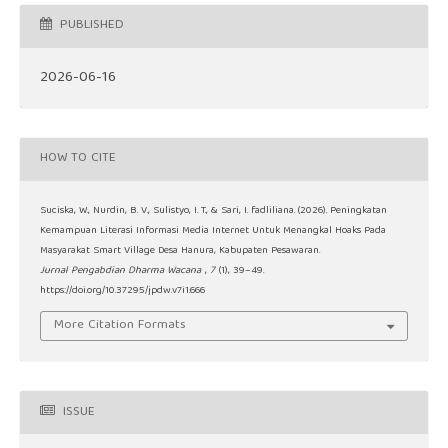
PUBLISHED
2026-06-16
HOW TO CITE
Suciska, W., Nurdin, B. V., Sulistyo, I. T., & Sari, I. fadliliana. (2026). Peningkatan
Kemampuan Literasi Informasi Media Internet Untuk Menangkal Hoaks Pada
Masyarakat Smart Village Desa Hanura, Kabupaten Pesawaran.
Jurnal Pengabdian Dharma Wacana
,
7
(1), 39–49.
https://doi.org/10.37295/jpdw.v7i1.666
More Citation Formats
ISSUE