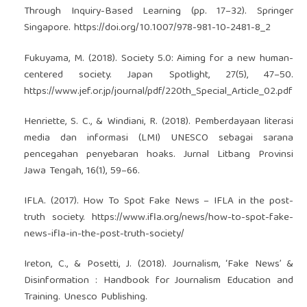
Through Inquiry-Based Learning (pp. 17–32). Springer
Singapore.
https://doi.org/10.1007/978-981-10-2481-8_2
Fukuyama, M. (2018). Society 5.0: Aiming for a new human-
centered society. Japan Spotlight, 27(5), 47–50.
https://www.jef.or.jp/journal/pdf/220th_Special_Article_02.pdf
Henriette, S. C., & Windiani, R. (2018). Pemberdayaan literasi
media dan informasi (LMI) UNESCO sebagai sarana
pencegahan penyebaran hoaks. Jurnal Litbang Provinsi
Jawa Tengah, 16(1), 59–66.
IFLA. (2017). How To Spot Fake News – IFLA in the post-
truth society.
https://www.ifla.org/news/how-to-spot-fake-
news-ifla-in-the-post-truth-society/
Ireton, C., & Posetti, J. (2018). Journalism, ‘Fake News’ &
Disinformation : Handbook for Journalism Education and
Training. Unesco Publishing.