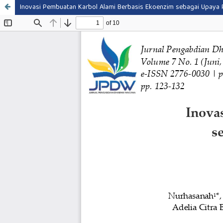
Inovasi Pembuatan Karbol Alami Berbasis Ekoenzim sebagai Upaya 