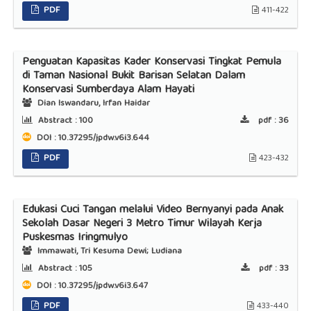
PDF
411-422
Penguatan Kapasitas Kader Konservasi Tingkat Pemula
di Taman Nasional Bukit Barisan Selatan Dalam
Konservasi Sumberdaya Alam Hayati
Dian Iswandaru, Irfan Haidar
Abstract :
100
pdf :
36
DOI : 10.37295/jpdw.v6i3.644
PDF
423-432
Edukasi Cuci Tangan melalui Video Bernyanyi pada Anak
Sekolah Dasar Negeri 3 Metro Timur Wilayah Kerja
Puskesmas Iringmulyo
Immawati, Tri Kesuma Dewi; Ludiana
Abstract :
105
pdf :
33
DOI : 10.37295/jpdw.v6i3.647
PDF
433-440