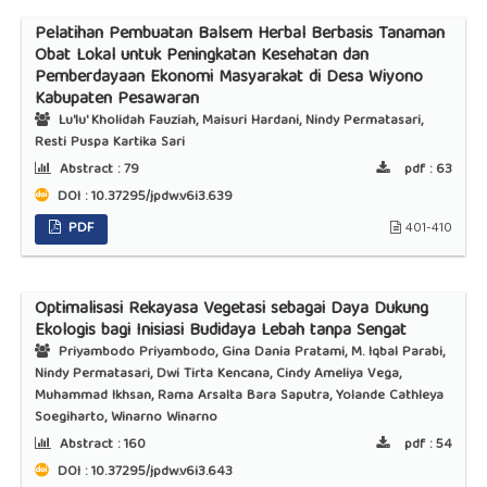
Pelatihan Pembuatan Balsem Herbal Berbasis Tanaman
Obat Lokal untuk Peningkatan Kesehatan dan
Pemberdayaan Ekonomi Masyarakat di Desa Wiyono
Kabupaten Pesawaran
Lu'lu' Kholidah Fauziah, Maisuri Hardani, Nindy Permatasari,
Resti Puspa Kartika Sari
Abstract :
79
pdf :
63
DOI : 10.37295/jpdw.v6i3.639
PDF
401-410
Optimalisasi Rekayasa Vegetasi sebagai Daya Dukung
Ekologis bagi Inisiasi Budidaya Lebah tanpa Sengat
Priyambodo Priyambodo, Gina Dania Pratami, M. Iqbal Parabi,
Nindy Permatasari, Dwi Tirta Kencana, Cindy Ameliya Vega,
Muhammad Ikhsan, Rama Arsalta Bara Saputra, Yolande Cathleya
Soegiharto, Winarno Winarno
Abstract :
160
pdf :
54
DOI : 10.37295/jpdw.v6i3.643