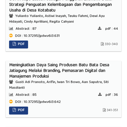
Strategi Penguatan Kelembagaan dan Pengembangan
Usaha di Desa Kotabatu
Yulianto Yulianto, Astiwi Inayah, Teuku Fahmi, Dewi Ayu
Hidayati, Cindy Aprilliani, Regita Cahyani
Abstract :
87
pdf :
44
DOI : 10.37295/jpdw.v6i3.631
PDF
330-340
Meningkatkan Daya Saing Produsen Batu Bata Desa
Jatiagung Melalui Branding, Pemasaran Digital dan
Manajemen Produksi
Gusti Adi Pranoto, Arifin, Iwan Tri Bowo, Aan Saputra, Siti
Masdianti
Abstract :
85
pdf :
36
DOI : 10.37295/jpdw.v6i3.642
PDF
341-351