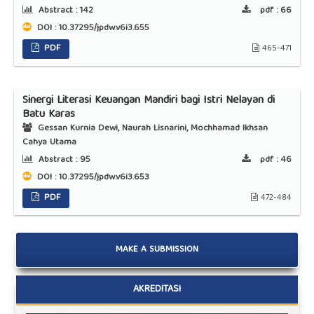
Abstract :
142
pdf :
66
DOI : 10.37295/jpdw.v6i3.655
PDF
465-471
Sinergi Literasi Keuangan Mandiri bagi Istri Nelayan di
Batu Karas
Gessan Kurnia Dewi, Naurah Lisnarini, Mochhamad Ikhsan
Cahya Utama
Abstract :
95
pdf :
46
DOI : 10.37295/jpdw.v6i3.653
PDF
472-484
MAKE A SUBMISSION
AKREDITASI