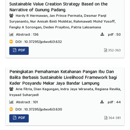
Sustainable Value Creation Strategy Based on the
Narrative of Gunung Padang
Hardy R Hermawan, Jan Prince Permata, Desmar Panji
Suryananto, Nur Anisah Binti Mokhtar, Rahmawati Mohd Yusoff,
Fangky A Sorongan, Deden Prayitno, Patria Laksamana
Abstract :
136
pdf :
50
DOI : 10.37295/jpdw.v6i3.632
PDF
352-363
Peningkatan Pemahaman Ketahanan Pangan Ibu Dan
Balita Berbasis Sustainable Livelihood Framework bagi
Kader Posyandu Mekar Jaya Bandar Lampung
Arie Fitria, Dian Kagungan, Indra Jaya Wiranata, Regiana Revilia,
Irsyaad Suharyadi
Abstract :
101
pdf :
44
DOI : 10.37295/jpdw.v6i3.630
PDF
364-381