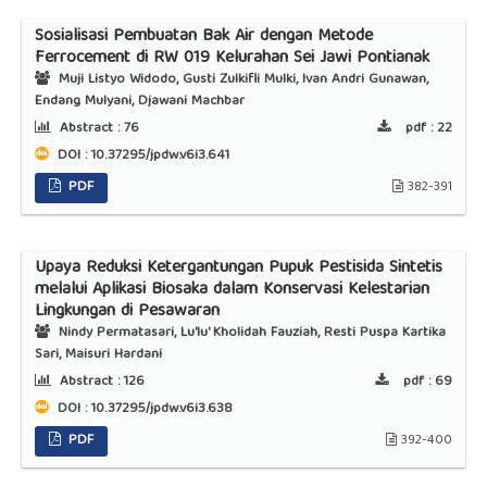
Sosialisasi Pembuatan Bak Air dengan Metode
Ferrocement di RW 019 Kelurahan Sei Jawi Pontianak
Muji Listyo Widodo, Gusti Zulkifli Mulki, Ivan Andri Gunawan,
Endang Mulyani, Djawani Machbar
Abstract :
76
pdf :
22
DOI : 10.37295/jpdw.v6i3.641
PDF
382-391
Upaya Reduksi Ketergantungan Pupuk Pestisida Sintetis
melalui Aplikasi Biosaka dalam Konservasi Kelestarian
Lingkungan di Pesawaran
Nindy Permatasari, Lu'lu' Kholidah Fauziah, Resti Puspa Kartika
Sari, Maisuri Hardani
Abstract :
126
pdf :
69
DOI : 10.37295/jpdw.v6i3.638
PDF
392-400