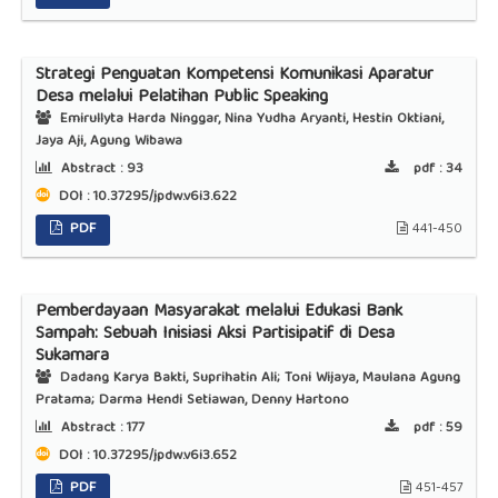
Strategi Penguatan Kompetensi Komunikasi Aparatur
Desa melalui Pelatihan Public Speaking
Emirullyta Harda Ninggar, Nina Yudha Aryanti, Hestin Oktiani,
Jaya Aji, Agung Wibawa
Abstract :
93
pdf :
34
DOI : 10.37295/jpdw.v6i3.622
PDF
441-450
Pemberdayaan Masyarakat melalui Edukasi Bank
Sampah: Sebuah Inisiasi Aksi Partisipatif di Desa
Sukamara
Dadang Karya Bakti, Suprihatin Ali; Toni Wijaya, Maulana Agung
Pratama; Darma Hendi Setiawan, Denny Hartono
Abstract :
177
pdf :
59
DOI : 10.37295/jpdw.v6i3.652
PDF
451-457