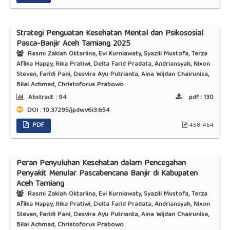
Strategi Penguatan Kesehatan Mental dan Psikososial
Pasca-Banjir Aceh Tamiang 2025
Rasmi Zakiah Oktarlina, Evi Kurniawaty, Syazili Mustofa, Terza
Aflika Happy, Rika Pratiwi, Delta Farid Pradata, Andriansyah, Nixon
Steven, Faridi Pani, Desvira Ayu Putrianta, Aina Wijdan Chairunisa,
Bilal Achmad, Christoforus Prabowo
Abstract :
94
pdf :
130
DOI : 10.37295/jpdw.v6i3.654
PDF
458-464
Peran Penyuluhan Kesehatan dalam Pencegahan
Penyakit Menular Pascabencana Banjir di Kabupaten
Aceh Tamiang
Rasmi Zakiah Oktarlina, Evi Kurniawaty, Syazili Mustofa, Terza
Aflika Happy, Rika Pratiwi, Delta Farid Pradata, Andriansyah, Nixon
Steven, Faridi Pani, Desvira Ayu Putrianta, Aina Wijdan Chairunisa,
Bilal Achmad, Christoforus Prabowo